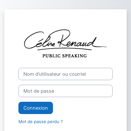
Passer au contenu principal
Connexion à C
Procédure de création de compte
Nom d’utilisateur ou courriel
Mot de passe
Connexion
Mot de passe perdu ?